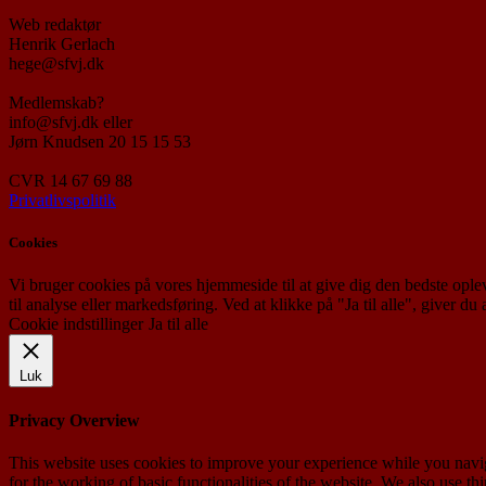
Web redaktør
Henrik Gerlach
hege@sfvj.dk
Medlemskab?
info@sfvj.dk eller
Jørn Knudsen 20 15 15 53
CVR 14 67 69 88
Privatlivspolitik
Cookies
Vi bruger cookies på vores hjemmeside til at give dig den bedste opl
til analyse eller markedsføring. Ved at klikke på "Ja til alle", giver d
Cookie indstillinger
Ja til alle
Luk
Privacy Overview
This website uses cookies to improve your experience while you naviga
for the working of basic functionalities of the website. We also use t