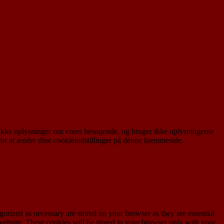
r ikke oplysninger om vores besøgende, og bruger ikke oplysningerne
r" for at ændre dine cookieindstillinger på denne hjemmeside.
gorized as necessary are stored on your browser as they are essential
 website. These cookies will be stored in your browser only with your