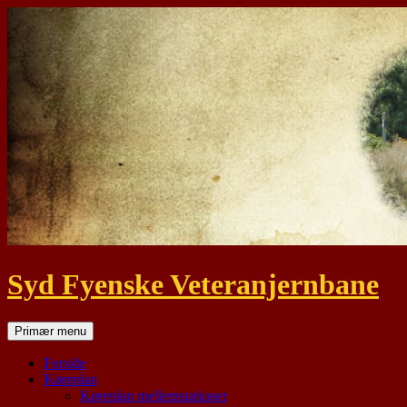
Hop
til
indhold
Syd Fyenske Veteranjernbane
Søg
Primær menu
Forside
Køreplan
Køreplan mellemstationer