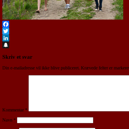
Facebook
Twitter
LinkedIn
Snapchat
Skriv et svar
Din e-mailadresse vil ikke blive publiceret.
Krævede felter er marker
Kommentar
*
Navn
*