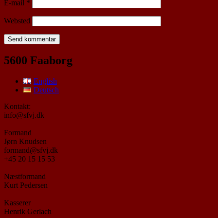
E-mail
*
Websted
5600 Faaborg
English
Deutsch
Kontakt:
info@sfvj.dk
Formand
Jørn Knudsen
formand@sfvj.dk
+45 20 15 15 53
Næstformand
Kurt Pedersen
Kasserer
Henrik Gerlach