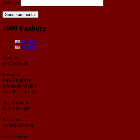
Websted
5600 Faaborg
English
Deutsch
Kontakt:
info@sfvj.dk
Formand
Jørn Knudsen
formand@sfvj.dk
+45 20 15 15 53
Næstformand
Kurt Pedersen
Kasserer
Henrik Gerlach
Web redaktør