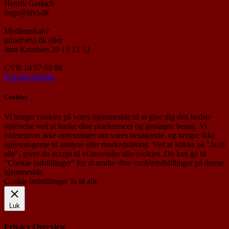
Henrik Gerlach
hege@sfvj.dk
Medlemskab?
info@sfvj.dk eller
Jørn Knudsen 20 15 15 53
CVR 14 67 69 88
Privatlivspolitik
Cookies
Vi bruger cookies på vores hjemmeside til at give dig den bedste
oplevelse ved at huske dine præferencer og gentagne besøg. Vi
videregiver ikke oplysninger om vores besøgende, og bruger ikke
oplysningerne til analyse eller markedsføring. Ved at klikke på "Ja til
alle", giver du accept til vi anvender alle cookies. Du kan gå til
"Cookie indstillinger" for at ændre dine cookieindstillinger på denne
hjemmeside.
Cookie indstillinger
Ja til alle
Luk
Privacy Overview