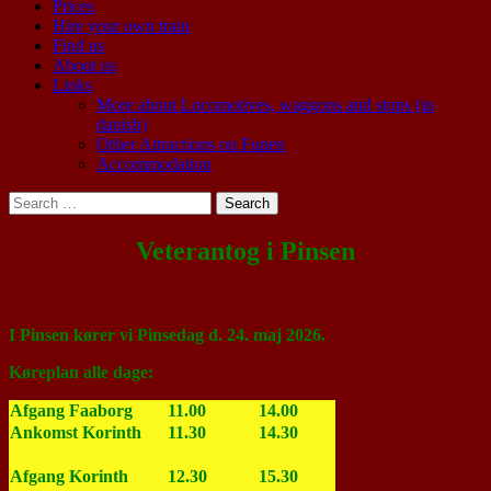
Prices
Hire your own train
Find us
About us
Links
More about Locomotives, waggons and stops (in
danish)
Other Attractions on Funen
Accommodation
Search
for:
Veterantog i Pinsen
I Pinsen kører vi Pinsedag d. 24. maj 2026.
Køreplan alle dage:
Afgang Faaborg
11.00
14.00
Ankomst Korinth
11.30
14.30
Afgang Korinth
12.30
15.30