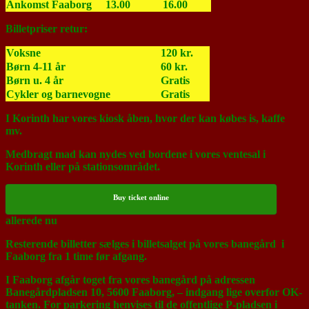
Ankomst Faaborg
13.00
16.00
Billetpriser retur:
Voksne
120 kr.
Børn 4-11 år
60 kr.
Børn u. 4 år
Gratis
Cykler og barnevogne
Gratis
I Korinth har vores kiosk åben, hvor der kan købes is, kaffe
mv.
Medbragt mad kan nydes ved bordene i vores ventesal i
Korinth eller på stationsområdet.
Buy ticket online
allerede nu
Resterende billetter sælges i billetsalget på vores banegård i
Faaborg fra 1 time før afgang.
I Faaborg afgår toget fra vores banegård på adressen
Banegårdpladsen 10, 5600 Faaborg, – indgang lige overfor OK-
tanken. For parkering henvises til de offentlige P-pladsen i